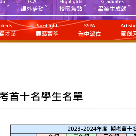
Edu
ECA
Highlights
Graduates
課外活動
校園焦點
畢業生成就
alents
Spotlight
SSPA
Artist
耀才華
展藝薈萃
升中派位
‎‎‏‎ㅤ童
考首十名學生名單
2023-2024
年度
期考首十