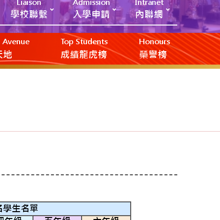
Liaison
Admission
Intranet
學校聯繫
入學申請
內聯網
ic Avenue
Top Students
Honours
創天地
成績龍虎榜
榮譽榜
名學生名單