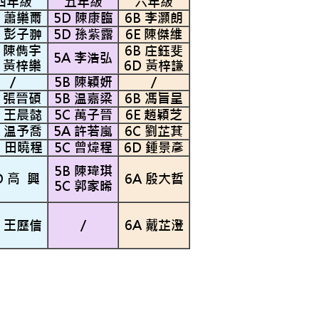
四年級
五年級
六年級
B 蕭樂爾
5D 陳康臨
6B 李灝朗
C 彭子翀
5D 孫紫露
6E 陳傑維
E 陳儁宇
6B 庄鈺斐
5A 李浩弘
E 黃梓樂
6D 黃梓謙
/
5B 陳穎妍
/
E 張晉碩
5B 温嘉梁
6B 馮旨呈
B 王晨懿
5C 萬子晉
6E 趙穎芝
A 温予喬
5A 許若嵐
6C 劉芷萁
D 田曉程
5C 曾煒程
6D 鍾景彥
5B 陳瑋琪
D 高 興
6A 殷大哲
5C 郭家晞
B 王歷信
/
6A 戴芷澄