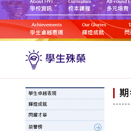
About HYT
Curriculum
All-round 
學校資訊
校本課程
多元培育
Achievements
Our Glories
T
學生卓越表現
輝煌成就
閃
學生殊榮
期
學生卓越表現
輝煌成就
閃耀才華
榮譽榜