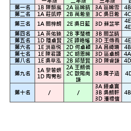
一年級
二年級
三年級
第一名
1B 陳韻嵐
2A 區晞晴
3A 區晞雪
4
第二名
1A 莊凱婷
2B 萬希童
3C 吳日希
4
4
第三名
1A 關梓朗
2E 吳日藍
3D 蘇芷芊
4
第四名
1A 黃佑臻
2B 李楚橋
3B 關芷晴
第五名
1D 陸卓賢
2E 譚皓媱
3D 王傳義
4
第六名
1E 洪嘉悦
2D 何卓穎
3A 呂綺珊
4
第七名
1E 陳君語
2C 胡恩晞
3D 區卓朗
4
第八名
1E 吳章泓
2B 邱慧賢
3D 陳睿謙
4
2A 王朗僑
1A 黎若妍
第九名
2C 歐陽尚
3B 周子涵
4
1D 陶宥彤
謙
3A 鍾卓言
第十名
/
/
3B 吳朗軒
4
3D 潘禮信