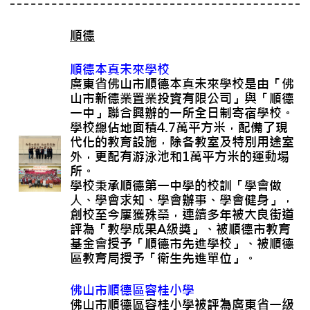
順德
順德本真未來學校
廣東省佛山市順德本真未來學校是由「佛
山市新德業置業投資有限公司」與「順德
一中」聯合興辦的一所全日制寄宿學校。
學校總佔地面積4.7萬平方米，配備了現
代化的教育設施，除各教室及特別用途室
外，更配有游泳池和1萬平方米的運動場
所。
學校秉承順德第一中學的校訓「學會做
人、學會求知、學會辦事、學會健身」，
創校至今屢獲殊榮，連續多年被大良街道
評為「教學成果A級獎」、被順德市教育
基金會授予「順德市先進學校」、被順德
區教育局授予「衛生先進單位」。
佛山市順德區容桂小學
佛山市順德區容桂小學被評為廣東省一級