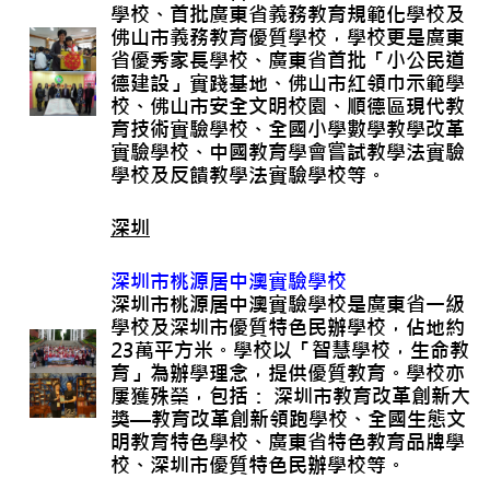
學校、首批廣東省義務教育規範化學校及
佛山市義務教育優質學校，學校更是廣東
省優秀家長學校、廣東省首批「小公民道
德建設」實踐基地、佛山市紅領巾示範學
校、佛山市安全文明校園、順德區現代教
育技術實驗學校、全國小學數學教學改革
實驗學校、中國教育學會嘗試教學法實驗
學校及反饋教學法實驗學校等。
深圳
深圳市桃源居中澳實驗學校
深圳市桃源居中澳實驗學校是廣東省一級
學校及深圳市優質特色民辦學校，佔地約
23萬平方米。學校以「智慧學校，生命教
育」為辦學理念，提供優質教育。學校亦
屢獲殊榮，包括： 深圳市教育改革創新大
獎—教育改革創新領跑學校、全國生態文
明教育特色學校、廣東省特色教育品牌學
校、深圳市優質特色民辦學校等。