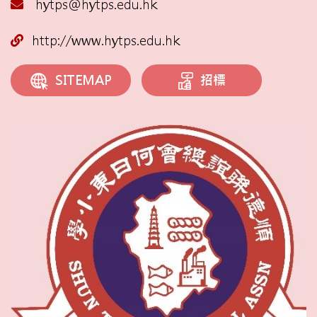
hytps@hytps.edu.hk
http://www.hytps.edu.hk
招標
SITEMAP