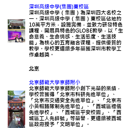
深圳高級中學(
集團)
東校區
深圳高級中學（集團）為深圳四大名校之
一。深圳高級中學（集團）東校區佔地約
10萬平方米，設施完備，並致力研發特色
課程，開展具特色的GLOBE教學，以「生
命意義、生命情感、生活態度、生活技
能」為核心的五育融合课程，提供優質的
教學。學校更連續多年榮獲深圳市教學工
作卓越獎。
北京
北京師範大學京師附小
北京師範大學京師附小創下光榮的業績，
學校曾獲得「北京市科研先進單位」、
「北京市交通安全先進單位」、「北京市
小黃帽路隊制先進單位」、「西城區禮儀
先進學校」、「西城區平安校園」、「西
城區工人先鋒號」等榮譽，更連續被西城
區政府授予「文明單位」。