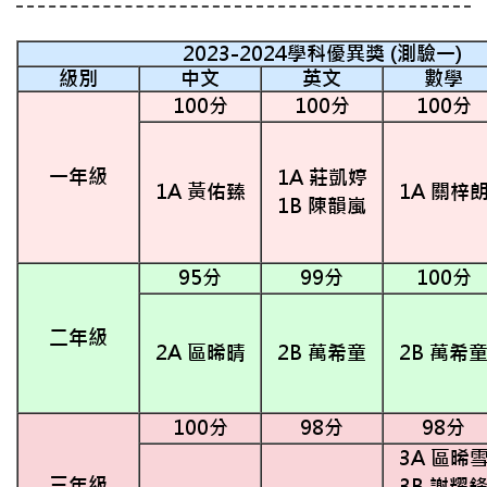
2023-2024
學科優異獎
(
測驗一
)
級別
中文
英文
數學
100分
100分
100分
一年級
1A 莊凱婷
1A 黃佑臻
1A 關梓
1B 陳韻嵐
95分
99分
100分
二年級
2A 區晞晴
2B 萬希童
2B 萬希
100分
98分
98分
3A 區晞
三年級
3B 謝耀