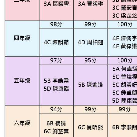
3A 區晞雪
3A 曹晞琳
3C 戴安
3C 梁芷
98分
99分
100分
四年級
4E 陳儁宇
4C 陳韻茹
4D 周柏翹
4E 黃梓樂
97分
95分
100分
5A 何卓
5C 曾煒
五年級
5B 李皓霖
5B 陳進謙
5C 胡浠
5D 陳康臨
5C 鍾卓
5D 陳康
94分
99分
99分
六年級
6B 楊晴
6C 貝昕熙
6B 李灝
6C 劉芷萁