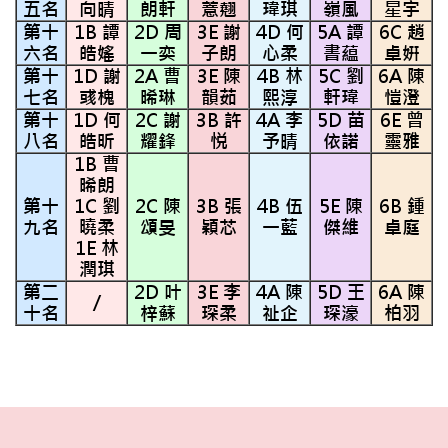
五名
向晴
朗軒
薏翹
瑋琪
嶺風
星宇
第十
1B 譚
2D 周
3E 謝
4D 何
5A 譚
6C 趙
六名
皓媱
一奕
子朗
心柔
書藴
卓姸
第十
1D 謝
2A 曹
3E 陳
4B 林
5C 劉
6A 陳
七名
彧槐
晞琳
韻茹
熙淳
軒瑋
愷澄
第十
1D 何
2C 謝
3B 許
4A 李
5D 苗
6E 曾
八名
皓昕
耀鋒
悦
予晴
依諾
靈雅
1B 曹
晞朗
第十
1C 劉
2C 陳
3B 張
4B 伍
5E 陳
6B 鍾
九名
曉柔
頌旻
穎芯
一藍
傑維
卓庭
1E 林
潤琪
第二
2D 叶
3E 李
4A 陳
5D 王
6A 陳
/
十名
梓蘇
琛柔
祉企
琛濠
柏羽