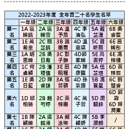
2022-2023
年度
全年首二十名學生名單
一年級
二年級
三年級
四年級
五年級
六年級
第一
1A 區
2A 區
3A 温
4C 李
5A 戴
6B 吳
名
晞晴
晞雪
予喬
浩弘
芷澄
睿哲
第二
1E 萬
2C 關
3B 蕭
4D 温
5C 貝
6E 呂
名
希童
芷晴
樂爾
嘉梁
昕熙
晞彤
第三
1A 胡
2B 吳
3C 彭
4D郭
5E 高
6E 馮
名
恩晞
日希
子翀
家晞
書婷
梓維
第四
1C 何
2B 潘
3E 田
4D 陳
5A 伍
6D 黃
名
卓穎
禮信
曉程
康臨
芷煊
梓宸
第五
1E 吳
2D 陳
3A 張
4D 孫
5B 馮
6C 劉
名
日藍
睿謙
晉碩
紫露
旨呈
楚睿
6D 郭
第六
1D 邱
2B 趙
3C 黃
4C 萬
5D 唐
霖
名
柏臻
芍婷
梓樂
子晉
韶鋒
6D 韓
潤東
第七
1B 陳
2A 梁
3A 鄺
4C 陳
5B 李
/
名
穎晞
銘浠
泳琳
穎妍
灝朗