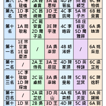
第八
1C 朱
2A 鍾
3A 盧
4D 許
5E 趙
6C 蘇
名
建楹
卓言
思樺
若嵐
穎芝
柏僑
第九
1D 李
2C 呂
3D 王
4C 李
5A 林
6B 趙
名
楚橋
綺珊
歷信
凱琦
子杰
曼言
2C 戴
5B 庄
第十
1A 關
安言
3E 陳
4C 李
鈺斐
6A 吳
名
敏希
2D 周
宇澄
皓霖
5D 周
晗濤
子涵
雅菲
1E 林
第十
星言
3A 吳
4B 胡
6A 姚
/
/
一名
1E 容
彥霏
浠妍
采意
慶添
第十
2A 王
3A 王
4D 陳
5D 黃
6C 梁
/
二名
傳義
晨懿
家灝
梓謙
芷菁
1C 李
第十
弦駿
2C 區
3A 吳
4B 陳
5C 劉
6C 陳
三名
1D 陳
卓朗
彥晞
旻希
芷萁
逸軒
琛培
第十
2A 梁
3D 高
4A 楊
5A 劉
6A 黃
/
四名
芷悠
山
奕朗
美萱
諾晞
第十
1D 葉
2B 吳
3D 王
4D 陳
5C 梁
6A 劉