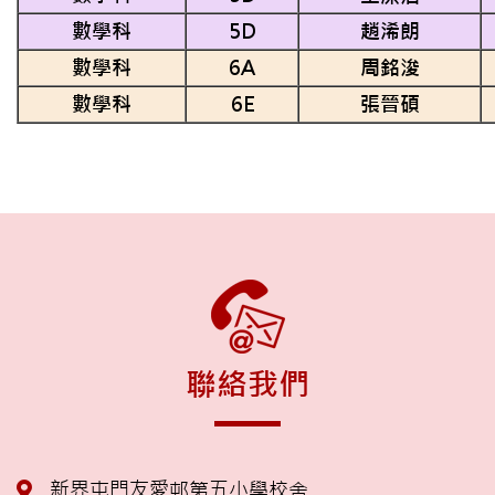
數學科
5D
趙浠朗
數學科
6A
周銘浚
數學科
6E
張晉碩
聯絡我們
新界屯門友愛邨第五小學校舍