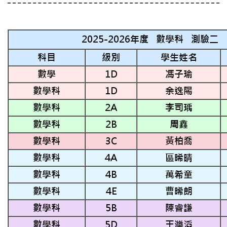
2025-2026年度 數學科 測驗二
科目
級別
學生姓名
數學
1D
馮子瑜
數學科
1D
余逸陽
數學科
2A
李司瑀
數學科
2B
周鑫
數學科
3C
黃柏喬
數學科
4A
區晞晴
數學科
4B
萬希童
數學科
4E
曹晞朗
數學科
5B
陳睿謙
數學科
5D
王濼滔