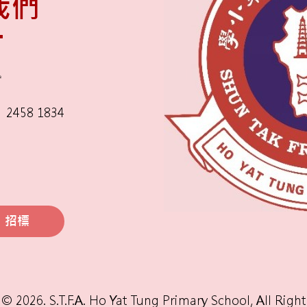
我們
舍
2458 1834
招標
© 2026. S.T.F.A. Ho Yat Tung Primary School, All Righ