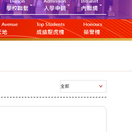
Liaison
Admission
Intranet
學校聯繫
入學申請
內聯網
ic Avenue
Top Students
Honours
創天地
成績龍虎榜
榮譽榜