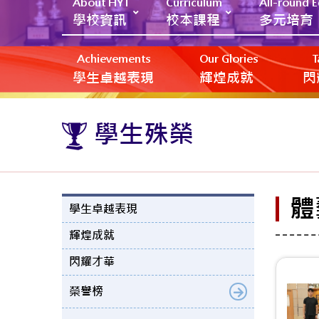
About HYT
Curriculum
All-round 
學校資訊
校本課程
多元培育
Achievements
Our Glories
T
學生卓越表現
輝煌成就
閃
學生殊榮
體
學生卓越表現
輝煌成就
閃耀才華
榮譽榜