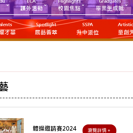
Edu
ECA
Highlights
Graduates
課外活動
校園焦點
畢業生成就
alents
Spotlight
SSPA
Artist
耀才華
展藝薈萃
升中派位
‎‎‏‎ㅤ童
藝
體操邀請賽2024
瀏覽詳情＋