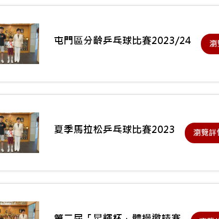
屯門區分齡乒乓球比賽2023/24
瀏
夏季馬拉松乒乓球比賽2023
瀏覽詳
第二屆「星輝杯」體操邀請賽