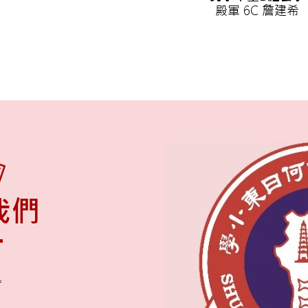
殿軍 6C 詹建希
我們
舍