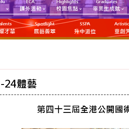
Edu
ECA
Highlights
Graduates
課外活動
校園焦點
畢業生成就
alents
Spotlight
SSPA
Artist
耀才華
展藝薈萃
升中派位
‎‎‏‎ㅤ童
3-24體藝
第四十三屆全港公開國術