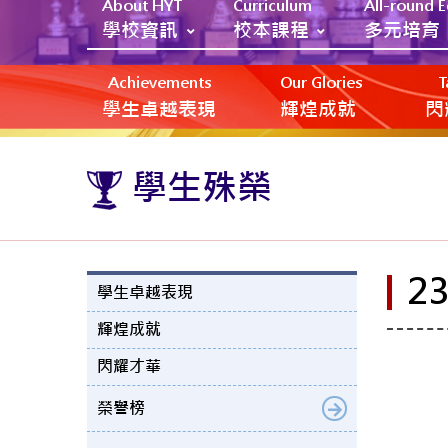
About HYT
Curriculum
All-round 
學校資訊
校本課程
多元培育
Achievements
Our Glories
T
學生卓越表現
輝煌成就
閃
學生殊榮
2
學生卓越表現
輝煌成就
閃耀才華
榮譽榜