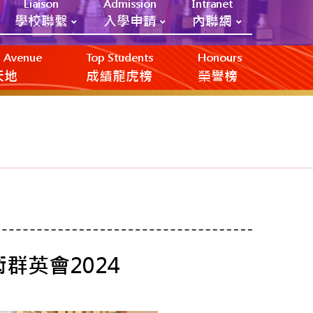
Liaison
Admission
Intranet
學校聯繫
入學申請
內聯網
ic Avenue
Top Students
Honours
創天地
成績龍虎榜
榮譽榜
群英會2024