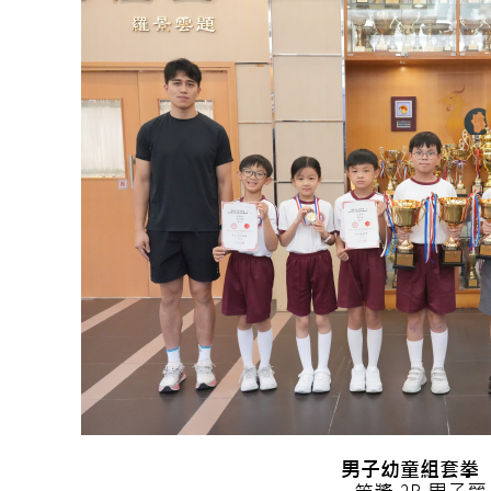
男子幼童組套拳