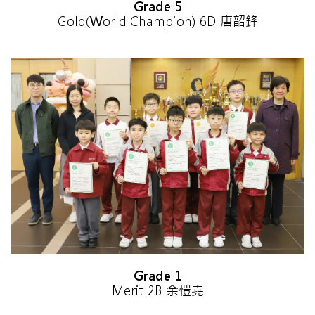
Grade 5
Gold(World Champion) 6D 唐韶鋒
Grade 1
Merit 2B 余愷堯