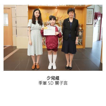
少兒組
季軍 5D 關子言