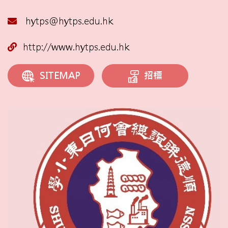
hytps@hytps.edu.hk
http://www.hytps.edu.hk
招標
SITEMAP