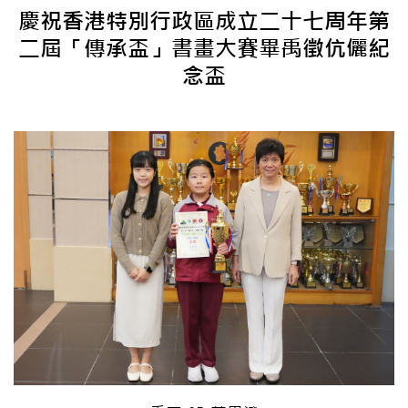
慶祝香港特別行政區成立二十七周年第
二屆「傳承盃」書畫大賽畢禹徵伉儷紀
念盃