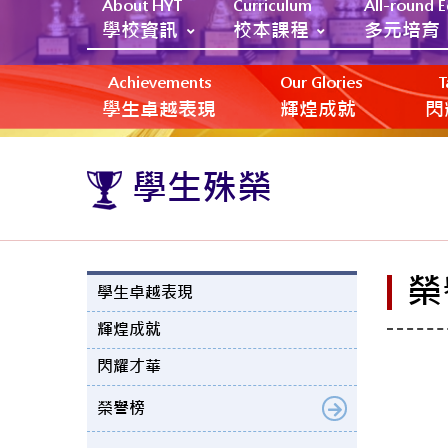
About HYT
Curriculum
All-round 
學校資訊
校本課程
多元培育
Achievements
Our Glories
T
學生卓越表現
輝煌成就
閃
學生殊榮
榮
學生卓越表現
輝煌成就
閃耀才華
榮譽榜