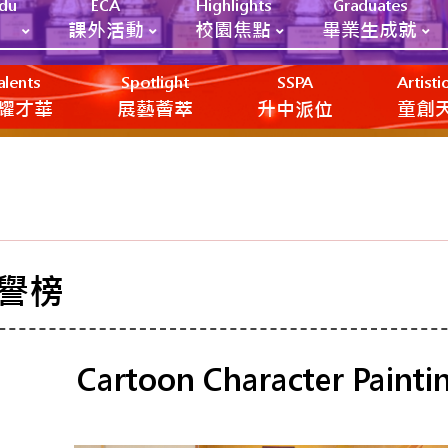
Edu
ECA
Highlights
Graduates
課外活動
校園焦點
畢業生成就
alents
Spotlight
SSPA
Artist
耀才華
展藝薈萃
升中派位
‎‎‏‎ㅤ童
譽榜
Cartoon Character Painti