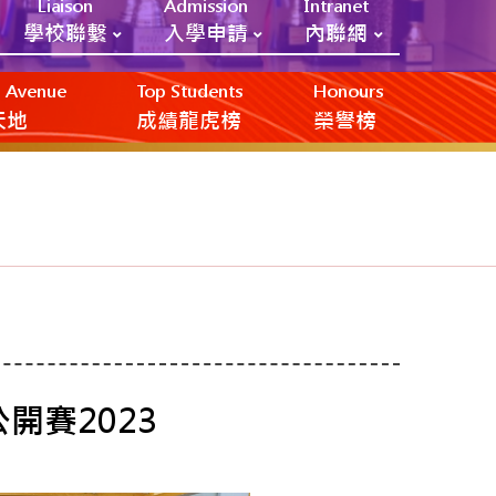
Liaison
Admission
Intranet
學校聯繫
入學申請
內聯網
ic Avenue
Top Students
Honours
創天地
成績龍虎榜
榮譽榜
開賽2023