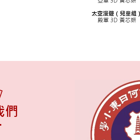
亞軍 3D 黃芯妍
太空漫遊（兒童組
殿軍 3D 黃芯妍
我們