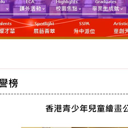
Edu
ECA
Highlights
Graduates
課外活動
校園焦點
畢業生成就
alents
Spotlight
SSPA
Artist
耀才華
展藝薈萃
升中派位
‎‎‏‎ㅤ童
譽榜
香港青少年兒童繪畫公