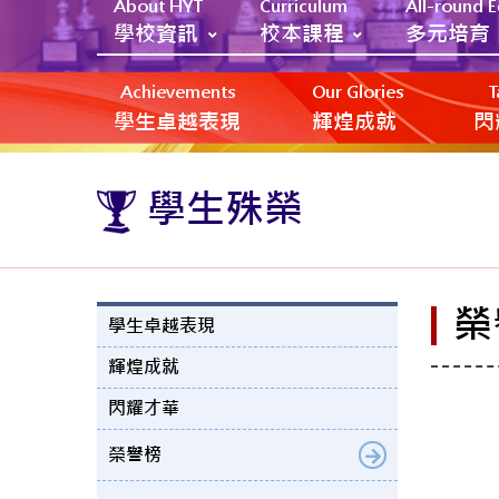
About HYT
Curriculum
All-round 
學校資訊
校本課程
多元培育
Achievements
Our Glories
T
學生卓越表現
輝煌成就
閃
學生殊榮
榮
學生卓越表現
輝煌成就
閃耀才華
榮譽榜