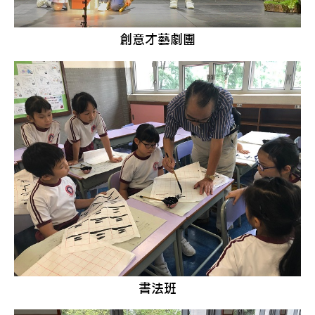
創意才藝劇團
書法班