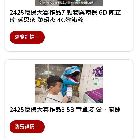
2425環保大賽作品7 動物與環保 6D 陳芷
瑤 潘恩曦 黎玿杰 4C黎沁羲
瀏覽詳情＋
2425環保大賽作品3 5B 黃卓凌 愛．廚餘
瀏覽詳情＋