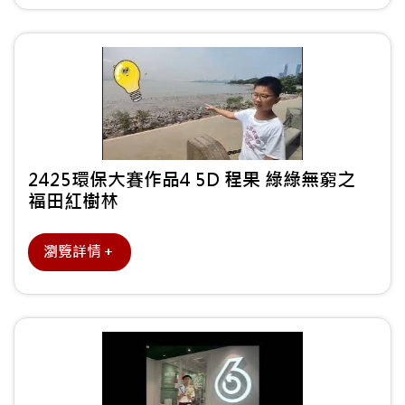
2425環保大賽作品4 5D 程果 綠綠無窮之
福田紅樹林
瀏覽詳情＋