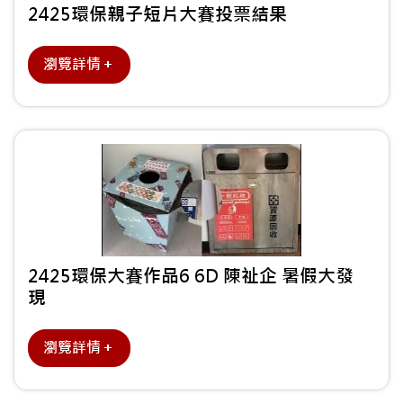
2425環保親子短片大賽投票結果
瀏覽詳情＋
2425環保大賽作品6 6D 陳祉企 暑假大發
現
瀏覽詳情＋