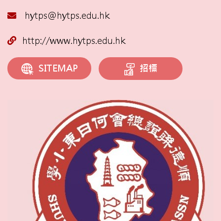
hytps@hytps.edu.hk
http://www.hytps.edu.hk
招標
SITEMAP