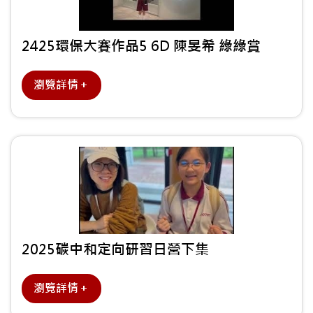
2425環保大賽作品5 6D 陳旻希 綠綠賞
瀏覽詳情＋
2025碳中和定向研習日營下集
瀏覽詳情＋