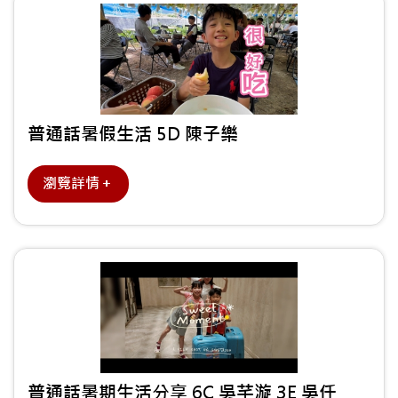
普通話暑假生活 5D 陳子樂
瀏覽詳情＋
普通話暑期生活分享 6C 吳芊漩 3E 吳仟