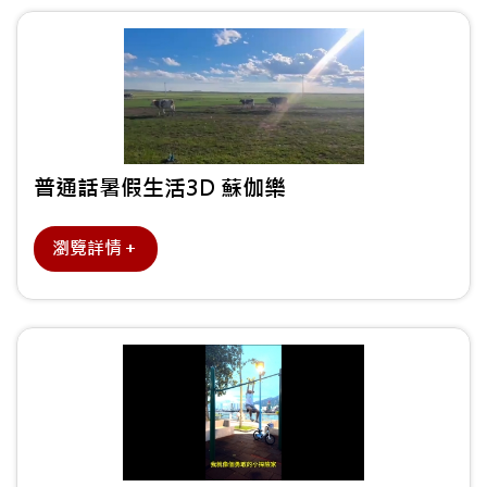
普通話暑假生活3D 蘇伽樂
瀏覽詳情＋