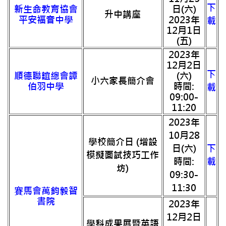
下
新生命教育協會
日(六)
升中講座
平安福音中學
2023年
載
12月1日
(五)
2023年
12月2日
下
順德聯誼總會譚
(六)
小六家長簡介會
伯羽中學
時間:
載
09:00-
11:20
2023年
10月28
學校簡介日 (增設
日(六)
下
模擬面試技巧工作
時間:
載
坊)
09:30-
11:30
賽馬會萬鈞毅智
書院
2023年
12月2日
學科成果展暨英語