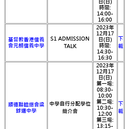
日(日)
時間:
14:00-
16:00
2023年
12月17
S1 ADMISSION
下
基督教香港信義
日(日)
會元朗信義中學
時間:
TALK
載
14:30-
16:30
2023年
12月17
日(日)
第一場:
08:30-
10:00
第二場:
中學自行分配學位
下
順德聯誼總會梁
10:30-
銶琚中學
簡介會
載
12:00
第三場:
13:15-