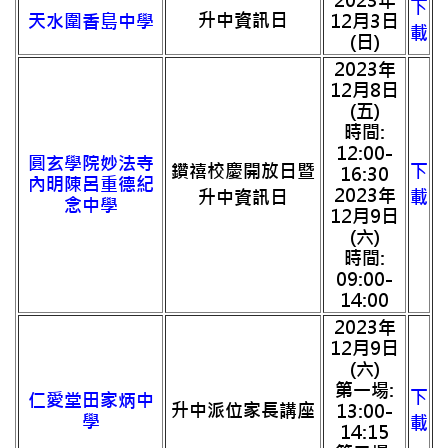
2023年
下
升中資訊日
天水圍香島中學
12月3日
載
(日)
2023年
12月8日
(五)
時間:
12:00-
圓玄學院妙法寺
鑽禧校慶開放日暨
下
16:30
內明陳呂重德紀
2023年
升中資訊日
載
念中學
12月9日
(六)
時間:
09:00-
14:00
2023年
12月9日
(六)
第一場:
下
仁愛堂田家炳中
升中派位家長講座
13:00-
學
載
14:15