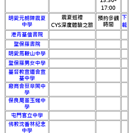
13:30-
17:00
震夏巡禮
下
明愛元朗陳震夏
預約參觀
中學
時間
CYS深度體驗之旅
載
港青基信書院
聖保羅書院
明愛馬鞍山中學
聖保羅男女中學
基督教宣道會宣
基中學
廠商會蔡章閣中
學
保良局董玉娣中
學
屯門官立中學
佛教沈香林紀念
中學