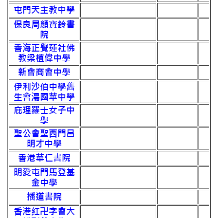
屯門天主教中學
保良局顏寶鈴書
院
香海正覺蓮社佛
教梁植偉中學
新會商會中學
伊利沙伯中學舊
生會湯國華中學
庇理羅士女子中
學
聖公會聖西門呂
明才中學
香港華仁書院
明愛屯門馬登基
金中學
播道書院
香港紅卍字會大