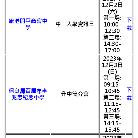
12月2日
(六)
第一場:
下
旅港開平商會中
中一入學資訊日
10:00-
學
載
12:30
第二場:
14:30-
17:00
2023年
12月3日
(日)
第一場:
09:15-
下
保良局百周年李
10:45
升中簡介會
兆忠紀念中學
第二場:
載
11:15-
12:45
第三場:
14:15-
15:45