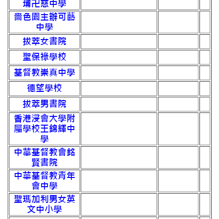
埔卍慈中學
嗇色園主辦可藝
中學
拔萃女書院
聖保祿學校
基督教崇真中學
德望學校
拔萃男書院
香港浸會大學附
屬學校王錦輝中
學
中華基督教會銘
賢書院
中華基督教青年
會中學
聖瑪加利男女英
文中小學