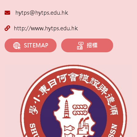
hytps@hytps.edu.hk
http://www.hytps.edu.hk
招標
SITEMAP