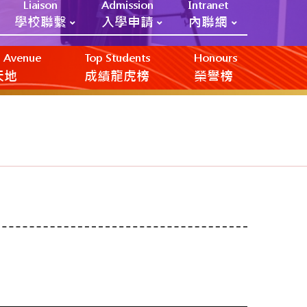
Liaison
Admission
Intranet
學校聯繫
入學申請
內聯網
ic Avenue
Top Students
Honours
創天地
成績龍虎榜
榮譽榜
使