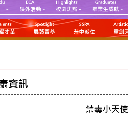
Edu
ECA
Highlights
Graduates
課外活動
校園焦點
畢業生成就
alents
Spotlight
SSPA
Artist
耀才華
展藝薈萃
升中派位
‎‎‏‎ㅤ童
康資訊
禁毒小天