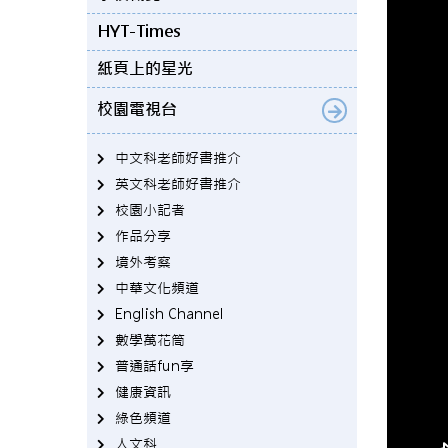
HYT-Times
紙頁上的星光
校園電視台
中文科老師好書推介
英文科老師好書推介
校園小記者
作品分享
境外考察
中華文化頻道
English Channel
數學萬花筒
普通話fun享
健康資訊
綠色頻道
人文科