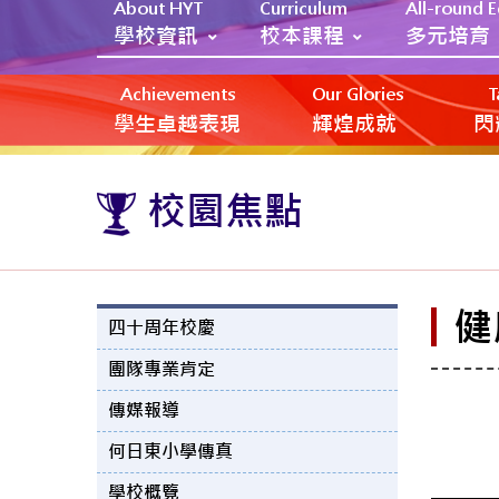
About HYT
Curriculum
All-round 
學校資訊
校本課程
多元培育
Achievements
Our Glories
T
學生卓越表現
輝煌成就
閃
校園焦點
健
四十周年校慶
團隊專業肯定
傳媒報導
何日東小學傳真
學校概覽