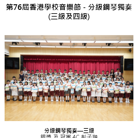
第76屆香港學校音樂節 - 分級鋼琴獨奏
(三級及四級)
分級鋼琴獨奏—三級
銀獎 及 冠軍 4C 彭子翀