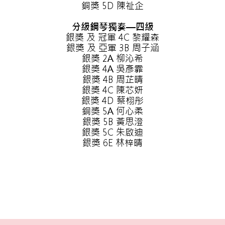
銅獎 5D 陳祉企
分級鋼琴獨奏—四級
銀獎 及 冠軍 4C 黎耀森
銀獎 及 亞軍 3B 周子涵
銀獎 2A 柳沁希
銀獎 4A 吳彥霏
銀獎 4B 周芷晴
銀獎 4C 陳芯妍
銀獎 4D 蔡栩彤
銅獎 5A 何心柔
銀獎 5B 黃思澄
銀獎 5C 朱啟迪
銀獎 6E 林梓晴