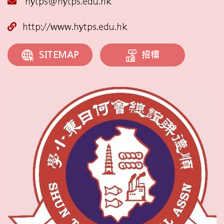
hytps@hytps.edu.hk
http://www.hytps.edu.hk
招標
SITEMAP