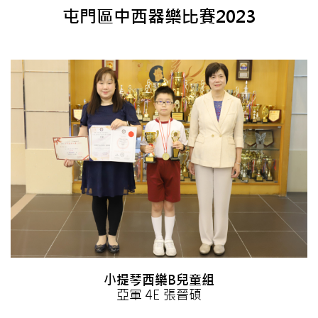
屯門區中西器樂比賽2023
小提琴西樂B兒童組
亞軍 4E 張晉碩