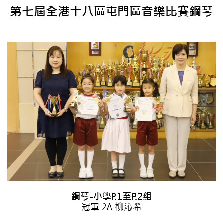
第七屆全港十八區屯門區音樂比賽鋼琴
鋼琴-小學P.1至P.2組
冠軍 2A 柳沁希