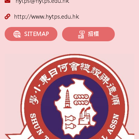
hytps@hytps.edu.hk
http://www.hytps.edu.hk
招標
SITEMAP