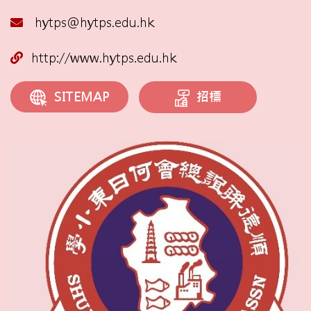
hytps@hytps.edu.hk
http://www.hytps.edu.hk
招標
SITEMAP