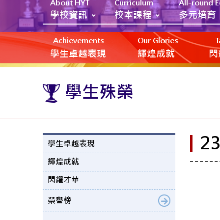
About HYT
Curriculum
All-round 
學校資訊
校本課程
多元培育
Achievements
Our Glories
T
學生卓越表現
輝煌成就
閃
學生殊榮
2
學生卓越表現
輝煌成就
閃耀才華
榮譽榜