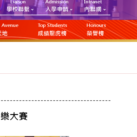
Liaison
Admission
Intranet
學校聯繫
入學申請
內聯網
ic Avenue
Top Students
Honours
創天地
成績龍虎榜
榮譽榜
音樂大賽