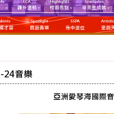
Edu
ECA
Highlights
Graduates
課外活動
校園焦點
畢業生成就
alents
Spotlight
SSPA
Artist
耀才華
展藝薈萃
升中派位
‎‎‏‎ㅤ童
3-24音樂
亞洲愛琴海國際