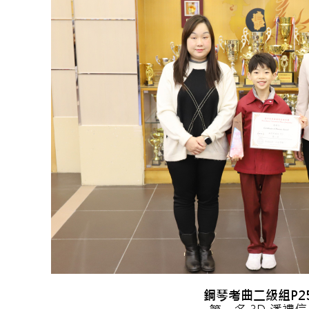
鋼琴考曲二級組P2