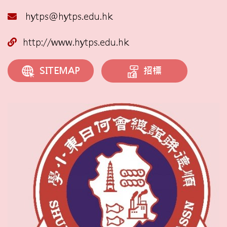
hytps@hytps.edu.hk
http://www.hytps.edu.hk
招標
SITEMAP