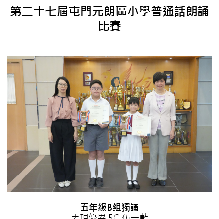
第二十七屆屯門元朗區小學普通話朗誦
比賽
五年級B組獨誦
表現優異 5C 伍一藍