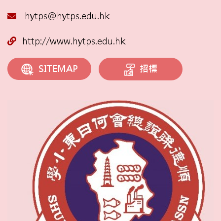
hytps@hytps.edu.hk
http://www.hytps.edu.hk
招標
SITEMAP