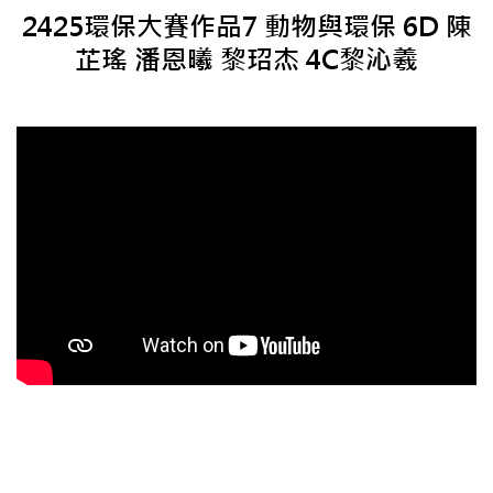
2425環保大賽作品7 動物與環保 6D 陳
芷瑤 潘恩曦 黎玿杰 4C黎沁羲