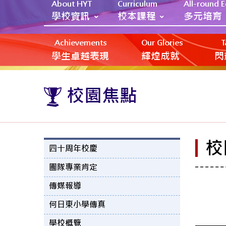
About HYT
Curriculum
All-round 
學校資訊
校本課程
多元培育
Achievements
Our Glories
T
學生卓越表現
輝煌成就
閃
校園焦點
校
四十周年校慶
團隊專業肯定
傳媒報導
何日東小學傳真
學校概覽