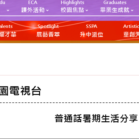
Edu
ECA
Highlights
Graduates
課外活動
校園焦點
畢業生成就
alents
Spotlight
SSPA
Artist
耀才華
展藝薈萃
升中派位
‎‎‏‎ㅤ童
園電視台
普通話暑期生活分享