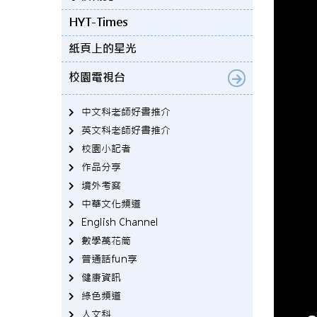
HYT-Times
紙頁上的星光
校園電視台
中文科老師好書推介
英文科老師好書推介
校園小記者
作品分享
境外考察
中華文化頻道
English Channel
數學萬花筒
普通話fun享
健康資訊
綠色頻道
人文科