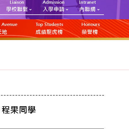
Liaison
Admission
Intranet
學校聯繫
入學申請
內聯網
ic Avenue
Top Students
Honours
創天地
成績龍虎榜
榮譽榜
 程果同學