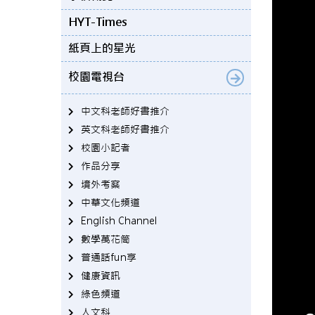
HYT-Times
紙頁上的星光
校園電視台
中文科老師好書推介
英文科老師好書推介
校園小記者
作品分享
境外考察
中華文化頻道
English Channel
數學萬花筒
普通話fun享
健康資訊
綠色頻道
人文科