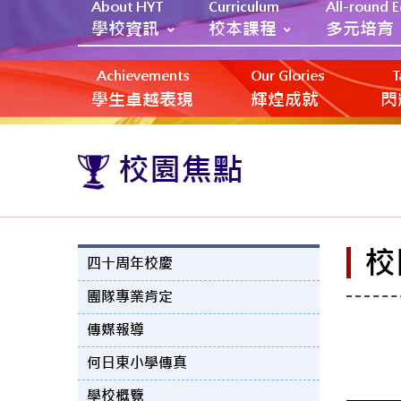
About HYT
Curriculum
All-round 
學校資訊
校本課程
多元培育
Achievements
Our Glories
T
學生卓越表現
輝煌成就
閃
校園焦點
校
四十周年校慶
團隊專業肯定
傳媒報導
何日東小學傳真
學校概覽