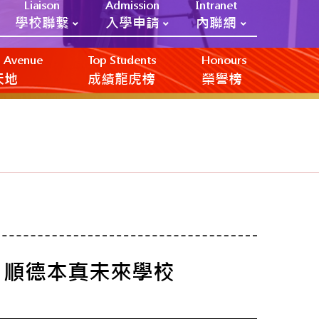
Liaison
Admission
Intranet
學校聯繫
入學申請
內聯網
ic Avenue
Top Students
Honours
創天地
成績龍虎榜
榮譽榜
 順德本真未來學校