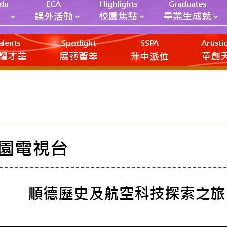
Edu
ECA
Highlights
Graduates
課外活動
校園焦點
畢業生成就
alents
Spotlight
SSPA
Artist
耀才華
展藝薈萃
升中派位
‎‎‏‎ㅤ童
園電視台
順德歷史及航空科技探索之旅