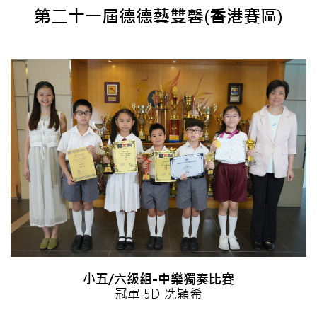
第二十一屆德德藝雙馨(香港賽區)
小五/六級組-中樂獨奏比賽
冠軍 5D 冼穎希