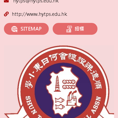
hytps@hytps.edu.hk
http://www.hytps.edu.hk
招標
SITEMAP