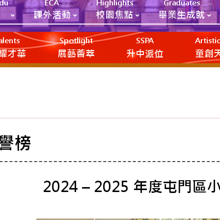
Edu
ECA
Highlights
Graduates
課外活動
校園焦點
畢業生成就
alents
Spotlight
SSPA
Artist
耀才華
展藝薈萃
升中派位
‎‎‏‎ㅤ童
譽榜
2024 – 2025 年度屯