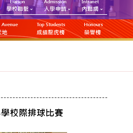
Liaison
Admission
Intranet
學校聯繫
入學申請
內聯網
ic Avenue
Top Students
Honours
創天地
成績龍虎榜
榮譽榜
門區小學校際排球比賽