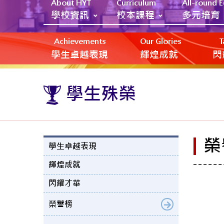
About HYT
Curriculum
All-round 
學校資訊
校本課程
多元培育
Achievements
Our Glories
T
學生卓越表現
輝煌成就
閃
學生殊榮
榮
學生卓越表現
輝煌成就
閃耀才華
榮譽榜