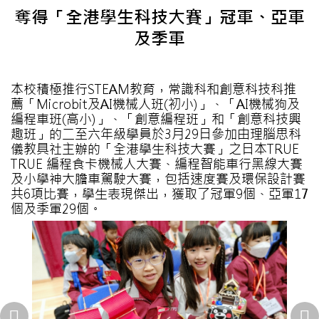
奪得「全港學生科技大賽」冠軍、亞軍
及季軍
本校積極推行STEAM教育，常識科和創意科技科推
薦「Microbit及AI機械人班(初小)」、「AI機械狗及
編程車班(高小)」、「創意編程班」和「創意科技興
趣班」的二至六年級學員於3月29日參加由理腦思科
儀教具社主辦的「全港學生科技大賽」之日本TRUE
TRUE 編程食卡機械人大賽、編程智能車行黑線大賽
及小學神大膽車駕駛大賽，包括速度賽及環保設計賽
共6項比賽，學生表現傑出，獲取了冠軍9個、亞軍17
個及季軍29個。