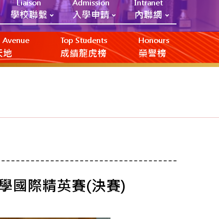
Liaison
Admission
Intranet
學校聯繫
入學申請
內聯網
ic Avenue
Top Students
Honours
創天地
成績龍虎榜
榮譽榜
學國際精英賽(決賽)