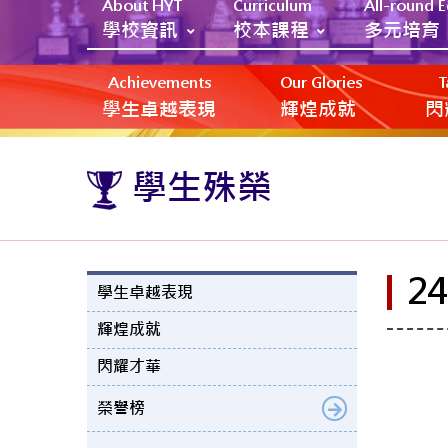
About HYT
Curriculum
All-round 
學校資訊
校本課程
多元培育
Achievements
Our Glories
T
學生卓越表現
輝煌成就
閃
學生殊榮
2
學生卓越表現
輝煌成就
閃耀才華
榮譽榜