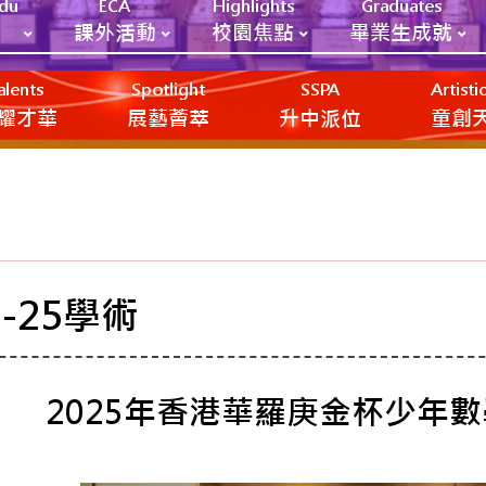
Edu
ECA
Highlights
Graduates
課外活動
校園焦點
畢業生成就
alents
Spotlight
SSPA
Artist
耀才華
展藝薈萃
升中派位
‎‎‏‎ㅤ童
4-25學術
2025年香港華羅庚金杯少年數