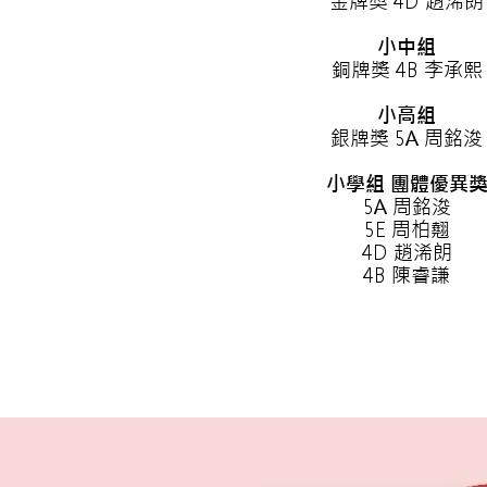
金牌獎 4D 趙浠朗
小中組
銅牌獎 4B 李承熙
小高組
銀牌獎 5A 周銘浚
小學組 團體優異
5A 周銘浚
5E 周柏翹
4D 趙浠朗
4B 陳睿謙