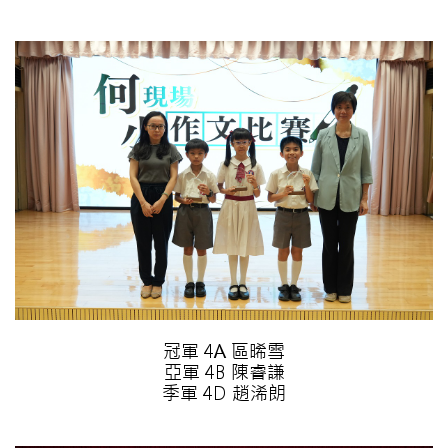
冠軍 4A 區晞雪
亞軍 4B 陳睿謙
季軍 4D 趙浠朗