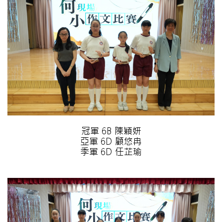
冠軍 6B 陳穎妍
亞軍 6D 顧悠冉
季軍 6D 任芷瑜