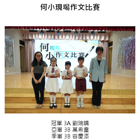
何小現場作文比賽
冠軍 3A 劉琬晴
亞軍 3B 萬希童
季軍 3B 容慶添