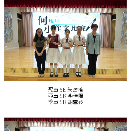
冠軍 5E 朱熠梒
亞軍 5B 李佳陽
季軍 5B 胡雪鈴