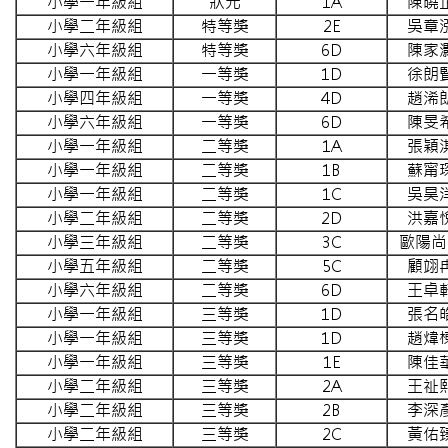
小學一年級組
狀元
1A
陳曉
小學二年級組
特等獎
2E
吳章
小學六年級組
特等獎
6D
陳家
小學一年級組
一等獎
1D
徐朗
小學四年級組
一等獎
4D
趙浠
小學六年級組
一等獎
6D
陳旻
小學一年級組
二等獎
1A
張穎
小學一年級組
二等獎
1B
蘇甯
小學一年級組
二等獎
1C
吳昊
小學二年級組
二等獎
2D
洪嘉
小學三年級組
二等獎
3C
歐陽尚
小學五年級組
二等獎
5C
顧翊
小學六年級組
二等獎
6D
王卓
小學一年級組
三等獎
1D
張名
小學一年級組
三等獎
1D
趙煒
小學一年級組
三等獎
1E
陳佳
小學二年級組
三等獎
2A
王祉
小學二年級組
三等獎
2B
李深
小學二年級組
三等獎
2C
黃佑