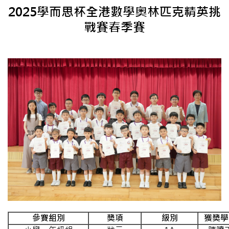
2025學而思杯全港數學奧林匹克精英挑
戰賽春季賽
參賽組別
獎項
級別
獲獎學