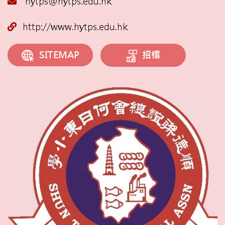
hytps@hytps.edu.hk
http://www.hytps.edu.hk
招標
SITEMAP