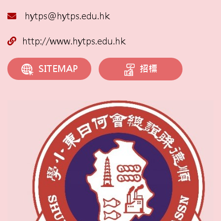
hytps@hytps.edu.hk
http://www.hytps.edu.hk
招標
SITEMAP