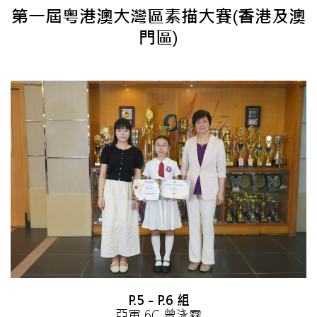
第一屆粵港澳大灣區素描大賽(香港及澳
門區)
P.5 - P.6 組
亞軍 6C 曾泳霖