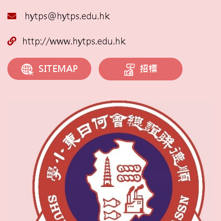
hytps@hytps.edu.hk
http://www.hytps.edu.hk
招標
SITEMAP