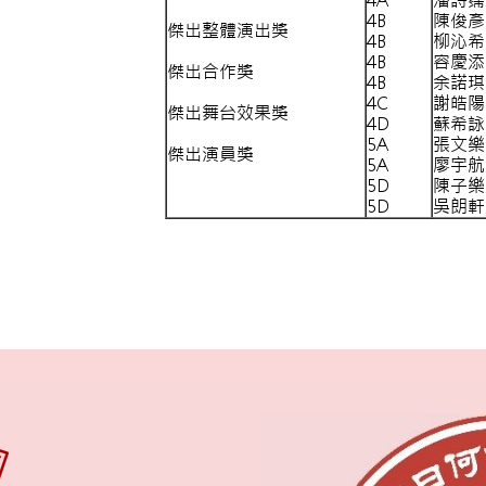
4A
潘詩霈
4B
陳俊彥
傑出整體演出獎
4B
柳沁希
4B
容慶添
傑出合作獎
4B
余諾琪
4C
謝皓陽
傑出舞台效果獎
4D
蘇希詠
5A
張文樂
傑出演員獎
5A
廖宇航
5D
陳子樂
5D
吳朗軒