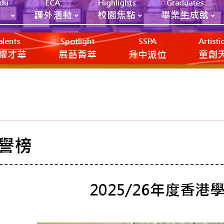
Edu
ECA
Highlights
Graduates
課外活動
校園焦點
畢業生成就
alents
Spotlight
SSPA
Artist
耀才華
展藝薈萃
升中派位
‎‎‏‎ㅤ童
譽榜
2025/26年度香港