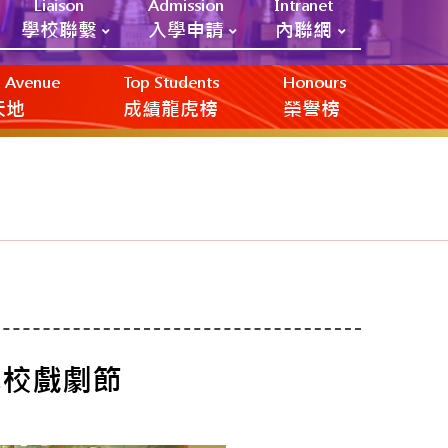
Liaison
Admission
Intranet
學校聯繫
入學申請
內聯網
ic Avenue
Top Students
Honours
創天地
成績龍虎榜
榮譽榜
學校戲劇節