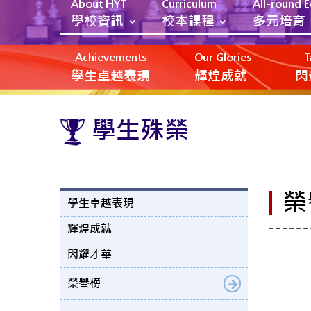
About HYT
Curriculum
All-round 
學校資訊
校本課程
多元培育
Achievements
Our Glories
T
學生卓越表現
輝煌成就
閃
學生殊榮
榮
學生卓越表現
輝煌成就
閃耀才華
榮譽榜