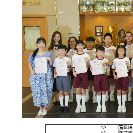
4A
區晞晴