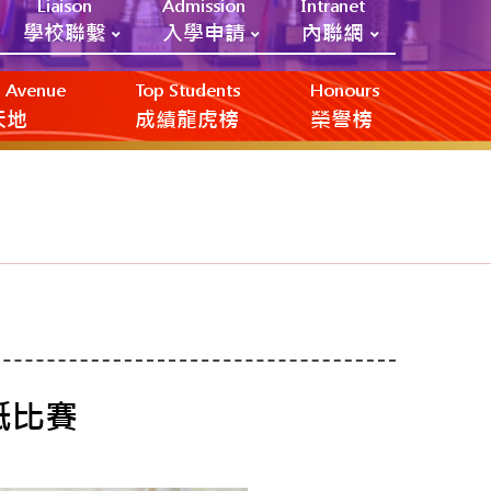
Liaison
Admission
Intranet
學校聯繫
入學申請
內聯網
ic Avenue
Top Students
Honours
創天地
成績龍虎榜
榮譽榜
作紙比賽