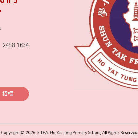
舍
2458 1834
招標
Copyright © 2026. S.T.F.A. Ho Yat Tung Primary School, All Rights Reserved