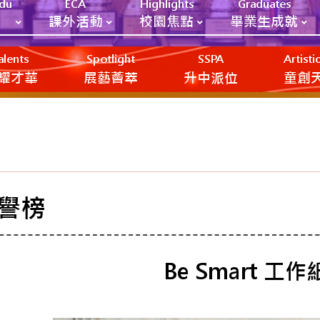
Edu
ECA
Highlights
Graduates
課外活動
校園焦點
畢業生成就
alents
Spotlight
SSPA
Artist
耀才華
展藝薈萃
升中派位
‎‎‏‎ㅤ童
譽榜
Be Smart 工