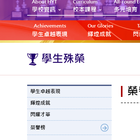
About HYT
Curriculum
All-round 
學校資訊
校本課程
多元培育
Achievements
Our Glories
T
學生卓越表現
輝煌成就
閃
學生殊榮
榮
學生卓越表現
輝煌成就
閃耀才華
榮譽榜