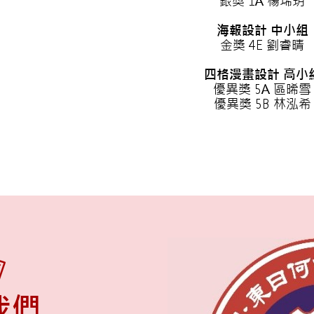
銀獎 1A 楊琋玥
海報設計 中小組
金獎 4E 劉睿晴
四格漫畫設計 高小
優異獎 5A 區晞雪
優異獎 5B 林泓希
我們