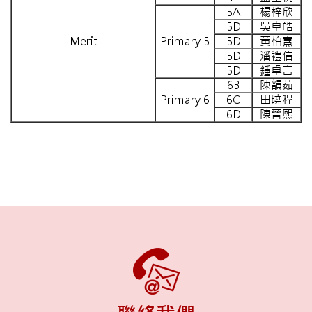
5A
楊梓欣
5D
吳卓皓
Merit
Primary 5
5D
黃柏熹
5D
潘禮信
5D
鍾卓言
6B
陳韻茹
Primary 6
6C
田曉程
6D
陳晉熙