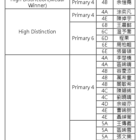
Primary 4
4B
余愷堯
Winner)
4A
涂奕凡
Primary 4
4E
陳倬宇
6B
王晨懿
High Distinction
6C
温予喬
Primary 6
6D
程果
6E
周柏翹
6E
張晉碩
4A
李楚橋
4A
區晞晴
4B
容慶添
4B
萬希童
4B
關敏希
Primary 4
4C
陳穎晞
4C
劉曉晴
4D
余峻亦
4E
曹晞朗
4E
聶綽萳
5A
王傳義
5A
區晞雪
5A
張文樂