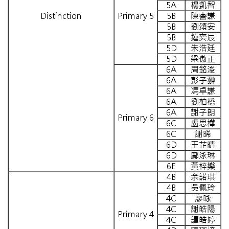
5A
楊凱智
Distinction
Primary 5
5B
陳睿謙
5B
劉頌安
5B
鐘奕辰
5D
朱浩廷
5D
梁傲正
6A
周銘浚
6A
彭子翀
6A
馮卓謙
6A
劉柏橋
6A
謝子朗
Primary 6
6C
盧思樺
6C
謝晞
6D
王芷晴
6D
鄺泳琳
6E
黃梓樂
4B
余諾琪
4B
吳佩玲
4C
廖咏
4C
謝皓陽
Primary 4
4C
譚皓婷