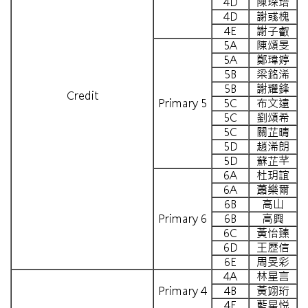
4D
陳琛培
4D
謝彧槐
4E
謝子叡
5A
陳頌旻
5A
鄭瑋婷
5B
梁銘浠
5B
謝耀鋒
Credit
Primary 5
5C
布文遠
5C
劉頌希
5C
關芷晴
5D
趙浠朗
5D
蘇芷芊
6A
杜玥誼
6A
蕭樂爾
6B
高山
Primary 6
6B
高興
6C
黃怡臻
6D
王歷信
6E
周旻彩
4A
林星言
Primary 4
4B
黃翊珩
4E
藍星悦