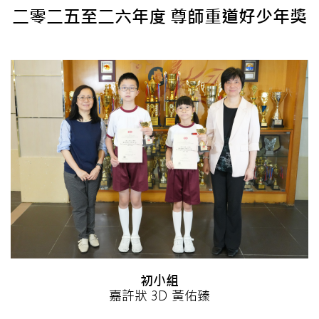
二零二五至二六年度 尊師重道好少年獎
初小組
嘉許狀 3D 黃佑臻