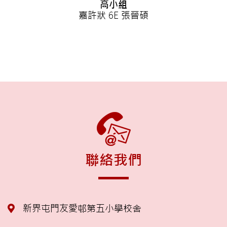
高小組
嘉許狀 6E 張晉碩
聯絡我們
新界屯門友愛邨第五小學校舍