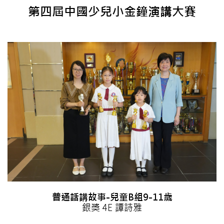
第四屆中國少兒小金鐘演講大賽
普通話講故事-兒童B組9-11歲
銀獎 4E 譚詩雅