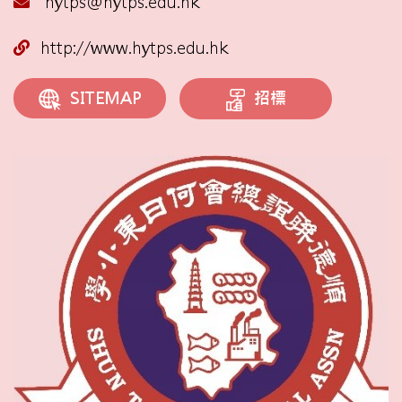
hytps@hytps.edu.hk
http://www.hytps.edu.hk
招標
SITEMAP