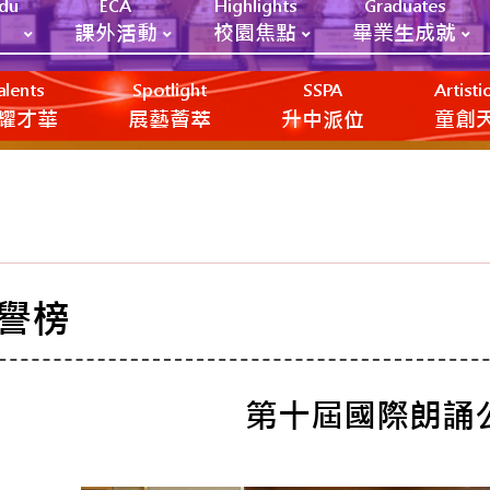
Edu
ECA
Highlights
Graduates
課外活動
校園焦點
畢業生成就
alents
Spotlight
SSPA
Artist
耀才華
展藝薈萃
升中派位
‎‎‏‎ㅤ童
譽榜
第十屆國際朗誦