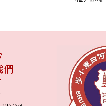
冠軍 2E 戴湘琳
我們
舍
2458 1834