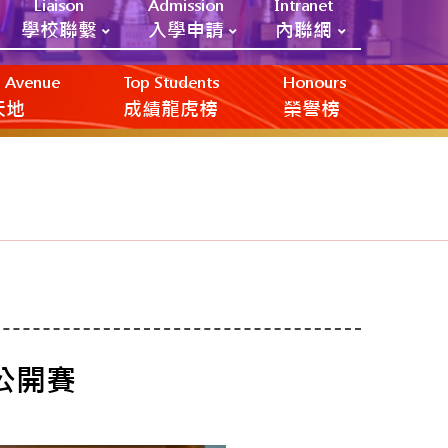
Liaison
Admission
Intranet
學校聯繫
入學申請
內聯網
ic Avenue
Top Students
Honours
創天地
成績龍虎榜
榮譽榜
公開賽