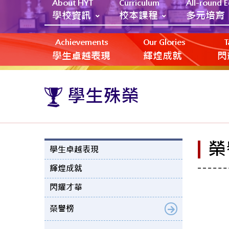
About HYT
Curriculum
All-round 
學校資訊
校本課程
多元培育
Achievements
Our Glories
T
學生卓越表現
輝煌成就
閃
學生殊榮
榮
學生卓越表現
輝煌成就
閃耀才華
榮譽榜