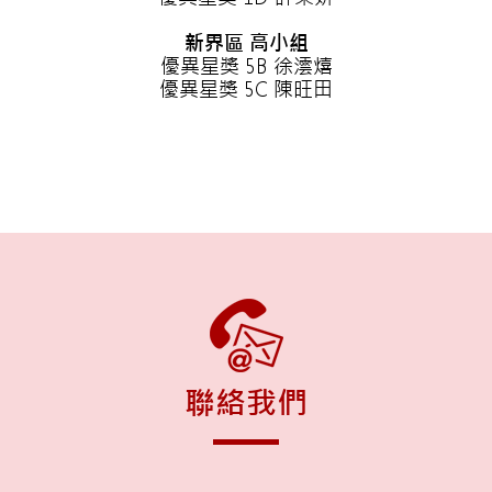
新界區 高小組
優異星獎 5B 徐澐熺
優異星獎 5C 陳旺田
聯絡我們