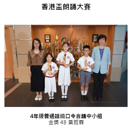
香港盃朗誦大賽
4年級普通話繞口令合誦中小組
金獎 4B 黃哲霖