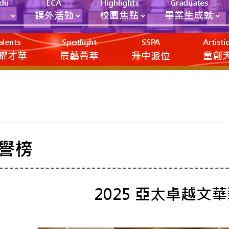
Edu
ECA
Highlights
Graduates
課外活動
校園焦點
畢業生成就
alents
Spotlight
SSPA
Artist
耀才華
展藝薈萃
升中派位
‎‎‏‎ㅤ童
譽榜
2025 亞太卓越文