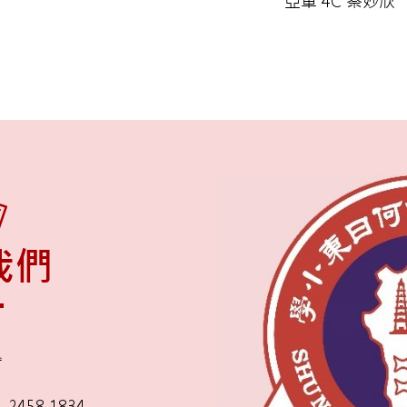
亞軍 4C 蔡妙欣
我們
舍
2458 1834