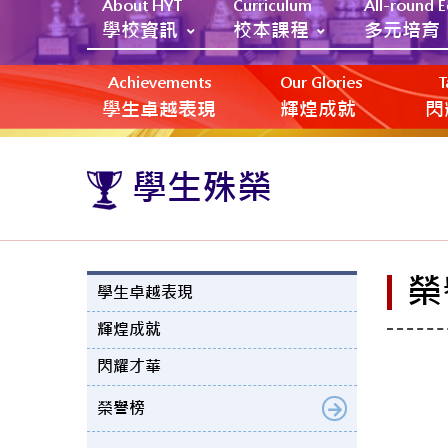
About HYT
Curriculum
All-round 
學校資訊
校本課程
多元培育
Achievements
Our Glories
T
學生卓越表現
輝煌成就
閃
學生殊榮
榮
學生卓越表現
輝煌成就
閃耀才華
榮譽榜