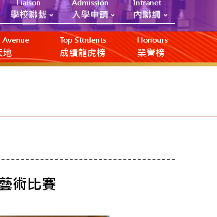
Liaison
Admission
Intranet
學校聯繫
入學申請
內聯網
ic Avenue
Top Students
Honours
創天地
成績龍虎榜
榮譽榜
華藝術比賽