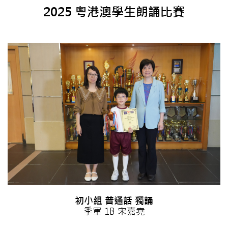
2025 粵港澳學生朗誦比賽
初小組 普通話 獨誦
季軍 1B 宋嘉堯