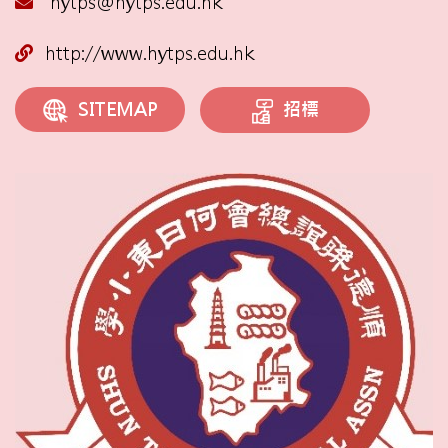
hytps@hytps.edu.hk
http://www.hytps.edu.hk
招標
SITEMAP