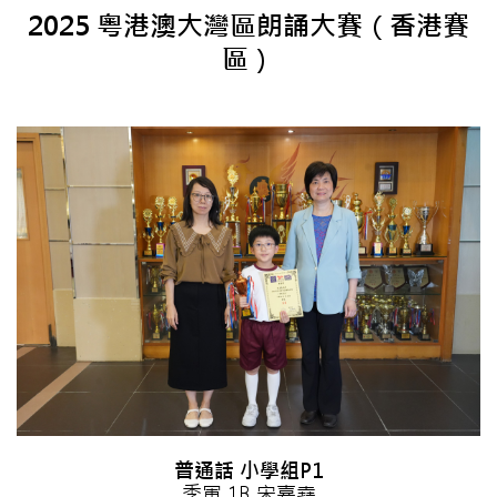
2025 粵港澳大灣區朗誦大賽（香港賽
區）
普通話 小學組P1
季軍 1B 宋嘉堯