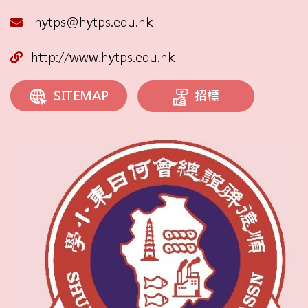
hytps@hytps.edu.hk
http://www.hytps.edu.hk
招標
SITEMAP