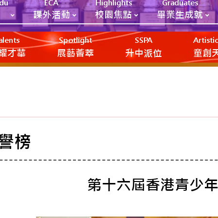
Edu
ECA
Highlights
Graduates
課外活動
校園焦點
畢業生成就
alents
Spotlight
SSPA
Artist
耀才華
展藝薈萃
升中派位
‎‎‏‎ㅤ童
譽榜
第十六屆香港青少