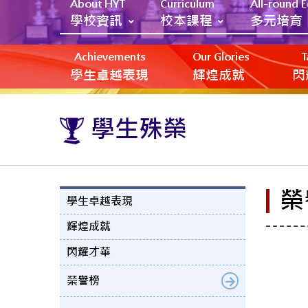
About HYT
Curriculum
All-round 
學校資訊
校本課程
多元培育
Achievements
Our Glories
T
學生卓越表現
輝煌成就
閃
學生殊榮
榮
學生卓越表現
輝煌成就
閃耀才華
榮譽榜