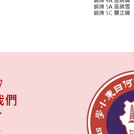
銅牌 4A 區晞晴
銅牌 5A 區晞雪
銅牌 5C 關芷晴
我們
舍