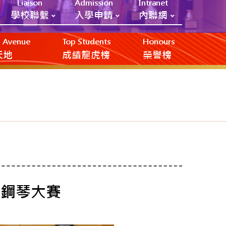
Liaison
Admission
Intranet
學校聯繫
入學申請
內聯網
ic Avenue
Top Students
Honours
創天地
成績龍虎榜
榮譽榜
年鋼琴大賽