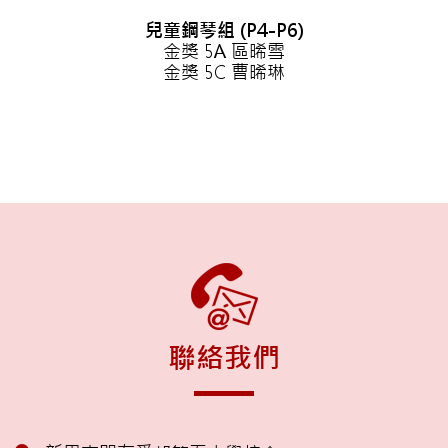
兒童鋼琴組 (P4-P6)
金獎 5A 區晞雪
金獎 5C 曹晞琳
聯絡我們